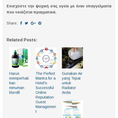
Ενισχύστε την ψυχική σας υγεία με έναν επαγγελματία
που νοιάζεται πραγματικά.
Share:
Related Posts:
Harus
The Perfect
Gunakan Air
memperhati
Mantra for a
yang Tepat
kan
Hotel's
untuk
minuman
Successful
Radiator
klorofil
Online
Anda
Reputation
Guest
Managemen
t